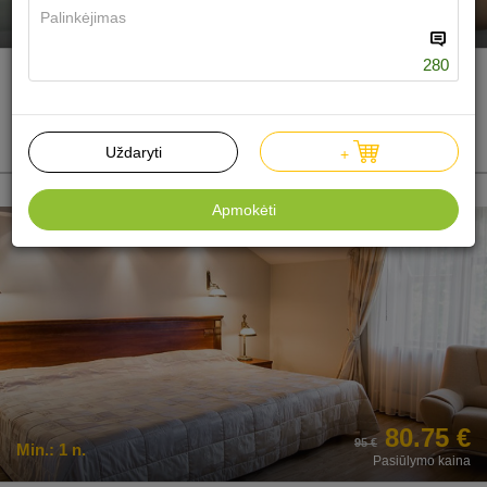
284 €
Min.:
2 n.
Pasiūlymo kaina
280
Individualaus gydymo programa
Vienvietis
2n. 1-0-0
Dovanoti
Uždaryti
+
Apmokėti
80.75 €
95 €
Min.:
1 n.
Pasiūlymo kaina