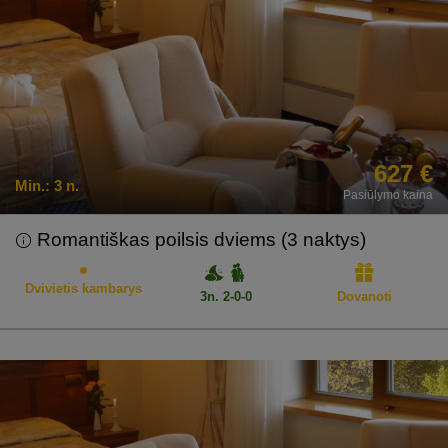
627 €
Min.:
3 n.
Pasiūlymo kaina
Romantiškas poilsis dviems (3 naktys)
Dvivietis kambarys
3n. 2-0-0
Dovanoti