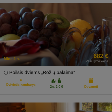
682 €
Min.:
2 n.
Pasiūlymo kaina
Poilsis dviems „Rožių palaima“
Dvivietis kambarys
2n. 2-0-0
Dovanoti