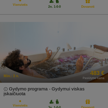
Vienvietis
2n. 1-0-0
Dovanoti
483 €
Min.:
3 n.
Pasiūlymo kaina
Gydymo programa - Gydymui viskas
įskaičiuota
Vienvietis
3n. 1-0-0
Dovanoti