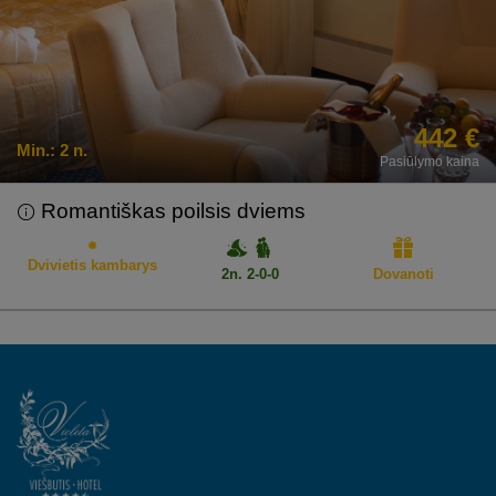
442 €
Min.:
2 n.
Pasiūlymo kaina
Romantiškas poilsis dviems
Dvivietis kambarys
2n. 2-0-0
Dovanoti