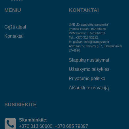
MENIU
KONTAKTAI
UAB „Draugystės sanatorija“
Grįžti atgal
Įmonės kodas: 152066180
PVM kodas: LT520661811
Kontaktai
Tel.: +370 313 53132
El. paštas: info@draugyste.lt
Adresas: V. Krėvės g. 7, Druskininkai
LT-4690
Slapukų nustatymai
Užsakymo taisyklės
Privatumo politika
Atšaukti rezervaciją
SUSISIEKITE
Skambinkite:
+370 313 60600, +370 685 79897