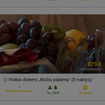
873 €
Min.:
3 n.
Pasiūlymo kaina
Poilsis dviems „Rožių palaima“ (3 naktys)
Dvivietis kambarys
3n. 2-0-0
Dovanoti