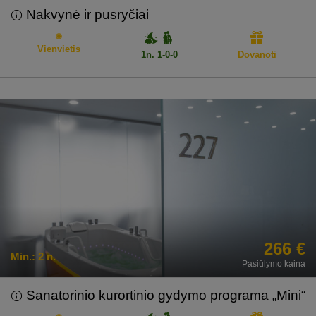
Nakvynė ir pusryčiai
Vienvietis
1n. 1-0-0
Dovanoti
266 €
Min.:
2 n.
Pasiūlymo kaina
Sanatorinio kurortinio gydymo programa „Mini“