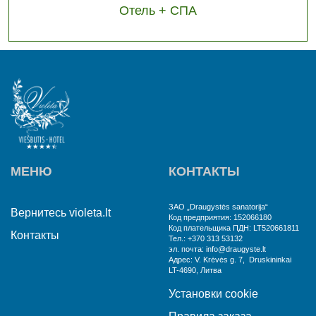
Отель + СПА
МЕНЮ
КОНТАКТЫ
ЗАО „Draugystės sanatorija“
Вернитесь violeta.lt
Код предприятия: 152066180
Код плательщика ПДН: LT520661811
Контакты
Тел.: +370 313 53132
эл. почта: info@draugyste.lt
Aдрес: V. Krėvės g. 7, Druskininkai
LT-4690, Литва
Установки cookie