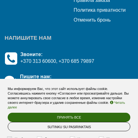
Правила заказа
Политика приватности
Отменить бронь
НАПИШИТЕ НАМ
Звоните:
+370 313 60600, +370 685 79897
Пишите нам:
Возникли вопросы? Пишите!
Мы информируем Вас, что этот сайт использует файлы cookie.
Согласившись нажмите кнопку «Согласен» или просматривайте дальше. Вы
можете аннулировать свое согласие в любое время, изменив настройки
своего интернет-браузера и удалив сохраненные файлы cookie.
Читать
далее
ПРИНЯТЬ ВСЕ
© 2026
Hotel Violeta, Druskininkai - online booking & gift voucher
system
. Все права защищены
SUTINKU SU PASIRINKTAIS
BookingRobot 2.0